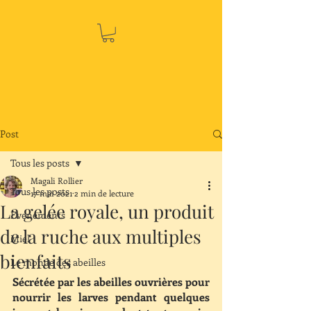
Post
Tous les posts
Magali Rollier
Tous les posts
17 mai 2021
2 min de lecture
La gelée royale, un produit
Evenements
de la ruche aux multiples
Miel
bienfaits
Le monde des abeilles
Sécrétée par les abeilles ouvrières pour 
nourrir les larves pendant quelques 