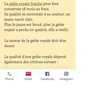
La
 gelée royale fraîche
 peut être 
conservée 18 mois au frais. 
Sa qualité se reconnaît à sa couleur, un 
jaune nacré clair. 
Plus le jaune est foncé, plus la gelée 
royale a perdu en qualité, elle a vieilli.
La saveur de la gelée royale doit être 
douce.
La qualité d’une gelée royale dépend 
également des critères suivant : 
Le mode d’élevage des abeilles
Le stockage de la gelée
Phone
Email
Facebook
Instagram
Pour bien choisir votre gelée royale, 
rapprochez-vous de commerces 
spécialisés en relation directe avec des 
apiculteurs.