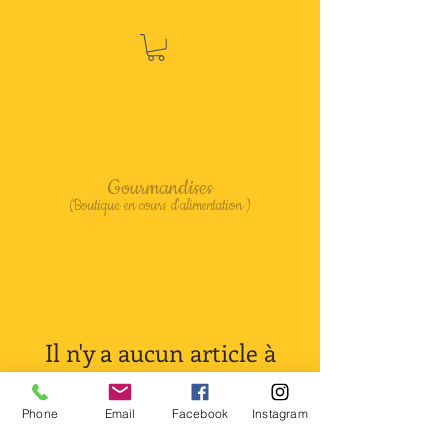
Gourmandises
(Boutique en cours d'alimentation )
Il n'y a aucun article à
afficher pour le
moment.
Phone
Email
Facebook
Instagram