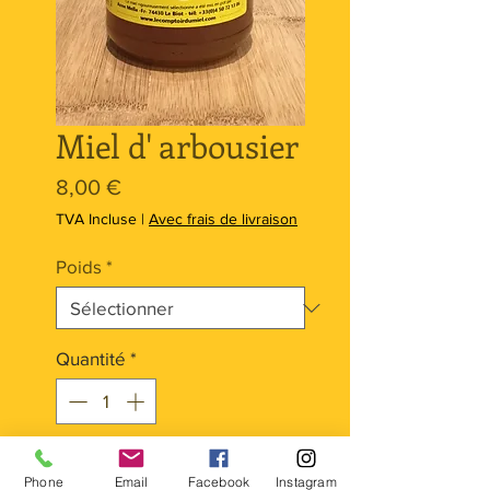
Miel d' arbousier
Prix
8,00 €
TVA Incluse
|
Avec frais de livraison
Poids
*
Quantité
*
Ajouter au panier
Phone
Email
Facebook
Instagram